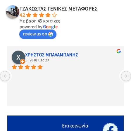
ΤΖΑΚΩΣΤΑΣ ΓΕΝΙΚΕΣ ΜΕΤΑΦΟΡΕΣ
4.2
Με βάση 45 κριτικές
powered by
G
o
o
g
l
e
review us on
ΧΡΗΣΤΟΣ ΜΠΑΛΑΜΠΑΝΗΣ
17:20 01 Dec 23
Fa
Επικοινωνία