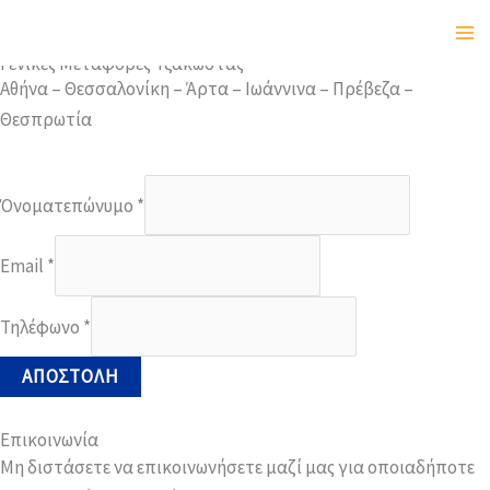
Μετάβαση
Welcome!
στο
Γενικές Μεταφορές Τζακώστας
περιεχόμενο
Αθήνα – Θεσσαλονίκη – Άρτα – Ιωάννινα – Πρέβεζα –
Θεσπρωτία
Όνοματεπώνυμο
*
Email
*
Τηλέφωνο
*
ΑΠΟΣΤΟΛΉ
Επικοινωνία
Μη διστάσετε να επικοινωνήσετε μαζί μας για οποιαδήποτε